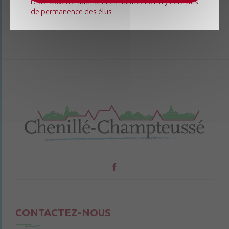
reste ouverte aux horaires habituels. Il n'y aura pas
comarquage developpé par
baseo.io
de permanence des élus
CONTACTEZ-NOUS