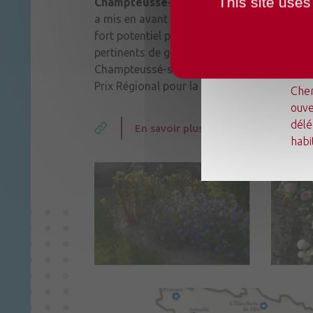
This site uses
Champteussé-sur-Baconne
a reçu le Prem
a mis en avant la volonté d’harmoniser la 
fort potentiel paysager et un projet d’embe
pertinents de gestion écologique.
Champteussé-sur-Baconne a également ob
Du l
Prix Régional pour la mise en valeur du Patr
Chen
ouve
délé
En savoir plus sur les Villes et Villag
habi