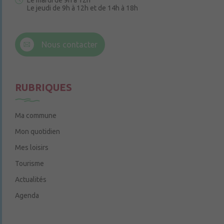
Le mardi de 9h à 12h
Le jeudi de 9h à 12h et de 14h à 18h
6 rue Trompe-Souris
49220 Chenillé-Champteussé
Nous contacter
Le jeudi de 14h à 16h
RUBRIQUES
Ma commune
Mon quotidien
Mes loisirs
Tourisme
Actualités
Agenda