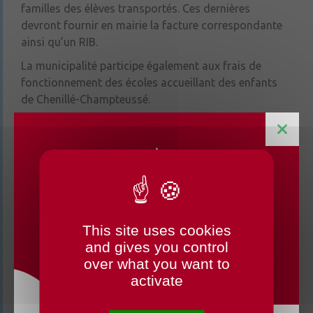
familles des élèves transportés. Ces dernières
devront fournir en mairie la facture correspondante
ainsi qu’un RIB.
La municipalité participe également aux frais de
fonctionnement des écoles accueillant des enfants
de Chenillé-Champteussé.
Garde d’enfants scolarisés
This site uses cookies
CHANGEMENTS HORAIRES
Comment faire garder vos enfants avant et après la
and gives you control
OUVERTURE MAIRIE
classe ou pendant les vacances scolaires ? Il existe de
over what you want to
nombreuses structures sur le territoire de la
activate
Communauté de communes.