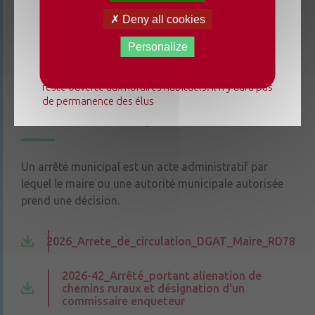
Du lundi 3 août au dimanche 23 août 2026, la
Deny all cookies
mairie déléguée de Chenillé-Changé adapte ses
Liste des délibérations CM 06 01 2026
horaires ⚠ Elle sera fermée les jeudis, ouverte les
Personalize
lundis 3, 10 et 17 août de 9h à 12h. L'accueil de la
mairie déléguée de Champteussé-sur-Baconne
reste ouverte aux horaires habituels. Il n'y aura pas
de permanence des élus
Arrêtés municipaux
Un arrêté municipal est un acte administratif par
lequel le maire ou une autorité municipale autorisée
prend une décision.
2026_Arrete_de_circulation_DGAT_Maire_RD78
2026-42_Arrêté_portant alienation de
chemins ruraux et désignation d'un
commissaire enqueteur