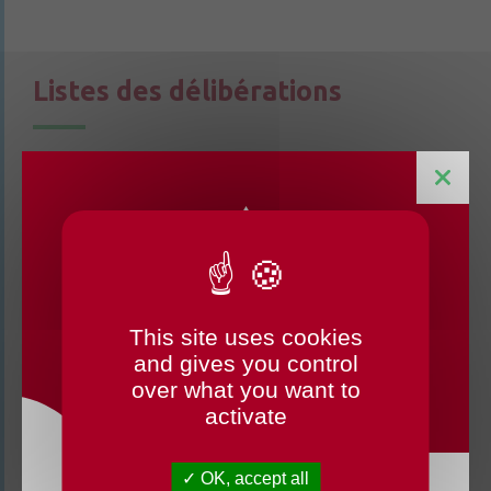
Listes des délibérations
Liste des délibérations CM 30 06 2026
Liste des délibérations CM 28 05 2026
Liste des délibérations CM 21 04 2026
This site uses cookies
CHANGEMENTS HORAIRES
and gives you control
Liste des délibérations CM 07 04 2026
OUVERTURE MAIRIE
over what you want to
activate
Liste des délibérations CM 20 03 2026
OK, accept all
Liste des délibérations CM 12 03 2026