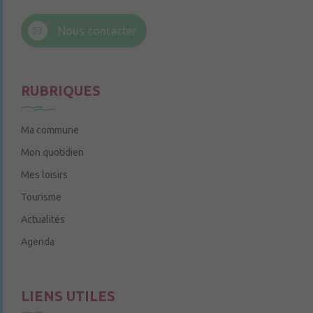
6 rue Trompe-Souris
49220 Chenillé-Champteussé
Nous contacter
Le jeudi de 14h à 16h
RUBRIQUES
Ma commune
Mon quotidien
Mes loisirs
Tourisme
Actualités
Agenda
LIENS UTILES