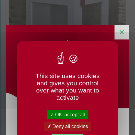
This site uses cookies
CHANGEMENTS HORAIRES
and gives you control
OUVERTURE MAIRIE
over what you want to
activate
OK, accept all
Du lundi 3 août au dimanche 23 août 2026, la
Deny all cookies
mairie déléguée de Chenillé-Changé adapte ses