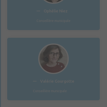
Ophélie Niez
Conseillère municipale
Valérie Gourgotte
Conseillère municipale