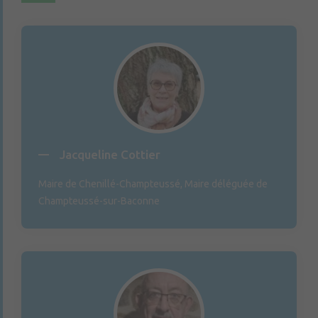
Jacqueline Cottier
Maire de Chenillé-Champteussé, Maire déléguée de
Champteussé-sur-Baconne