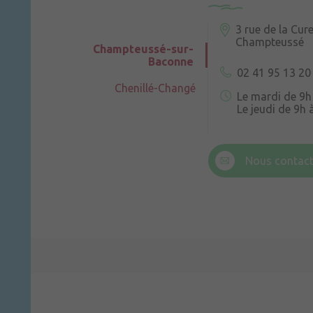
3 rue de la Cur
Champteussé
Champteussé-sur-
Baconne
02 41 95 13 20
Chenillé-Changé
Le mardi de 9h
Le jeudi de 9h 
6 rue Trompe-
Champteussé
Nous contact
Le jeudi de 14h