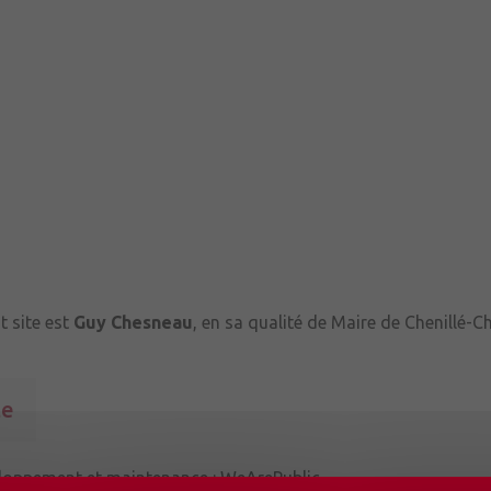
t site est
Guy Chesneau
, en sa qualité de Maire de Chenillé-
te
eloppement et maintenance :
WeArePublic