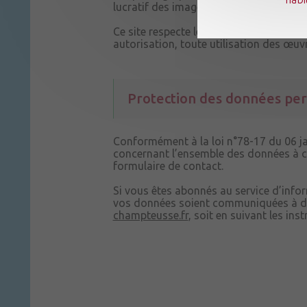
lucratif des images est interdit. Seule
Ce site respecte le droit d’auteur. Tou
autorisation, toute utilisation des œuvr
Protection des données per
Conformément à la loi n°78-17 du 06 jan
concernant l’ensemble des données à ca
formulaire de contact.
Si vous êtes abonnés au service d’infor
vos données soient communiquées à d’a
champteusse.fr
, soit en suivant les ins