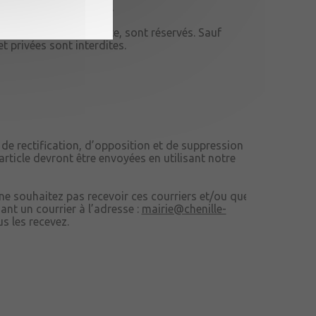
privé et non-commercial.
ommuniquées sur ce site, sont réservés. Sauf
t privées sont interdites.
 de rectification, d’opposition et de suppression
ticle devront être envoyées en utilisant notre
 ne souhaitez pas recevoir ces courriers et/ou que
t un courrier à l’adresse :
mairie@chenille-
us les recevez.