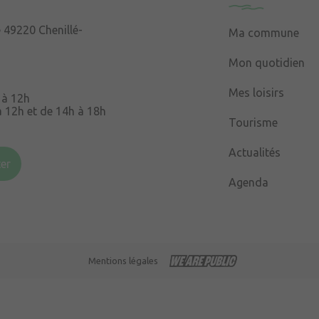
e
49220 Chenillé-
Ma commune
Mon quotidien
Mes loisirs
 à 12h
à 12h et de 14h à 18h
Tourisme
Souris
49220 Chenillé-
Actualités
er
Agenda
 à 16h
Mentions légales