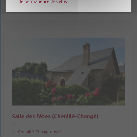
de permanence des élus
Voir les disponibilités
Salle des fêtes (Chenillé-Changé)
Chenillé-Champteussé