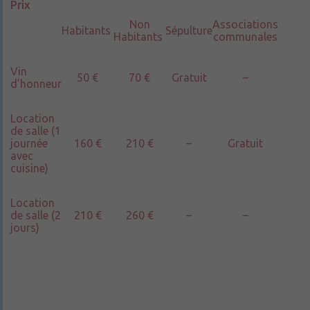
Prix
Non
Associations
Habitants
Sépulture
Habitants
communales
Vin
50 €
70 €
Gratuit
–
d’honneur
Location
de salle (1
journée
160 €
210 €
–
Gratuit
avec
cuisine)
Location
de salle (2
210 €
260 €
–
–
jours)