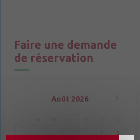
Faire une demande
de réservation
Août
2026
L
M
M
J
V
S
D
1
2