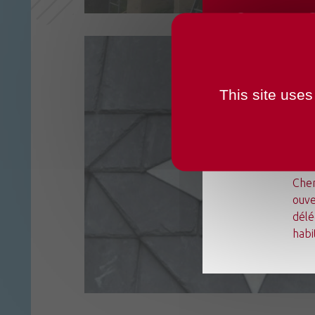
CHANG
OUVER
This site uses
Du l
Chen
ouve
délé
habi