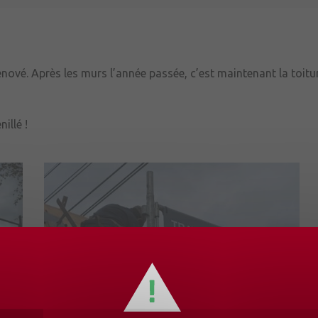
énové. Après les murs l’année passée, c’est maintenant la toitur
illé !