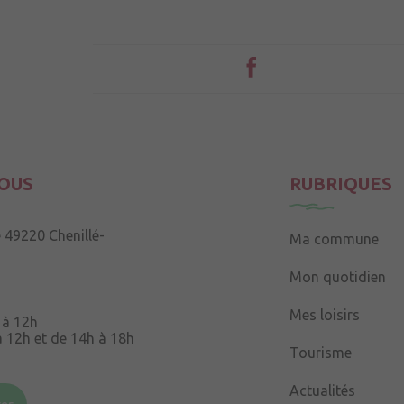
OUS
RUBRIQUES
e
49220 Chenillé-
Ma commune
Mon quotidien
Mes loisirs
 à 12h
à 12h et de 14h à 18h
Tourisme
Souris
49220 Chenillé-
Actualités