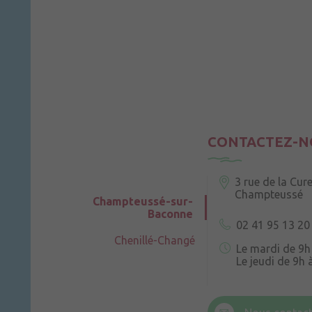
CONTACTEZ-N
3 rue de la Cur
Champteussé
Champteussé-sur-
Baconne
02 41 95 13 20
Chenillé-Changé
Le mardi de 9h
Le jeudi de 9h 
6 rue Trompe-
Champteussé