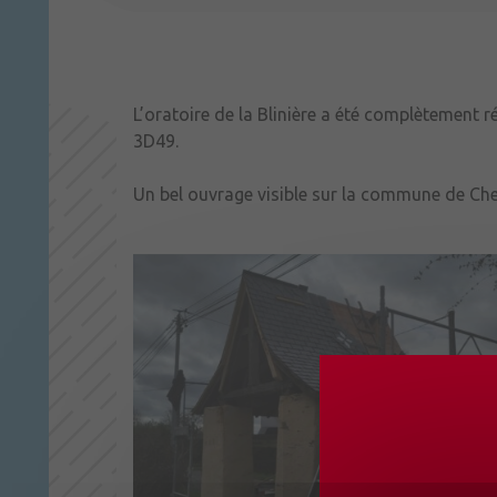
L’oratoire de la Blinière a été complètement r
3D49.
Un bel ouvrage visible sur la commune de Chen