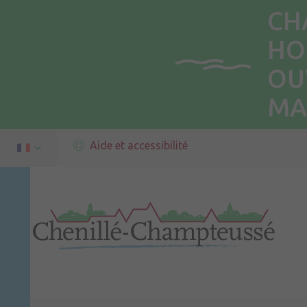
CH
HO
OU
MA
Aide et accessibilité