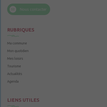
6 rue Trompe-Souris
49220 Chenillé-Champteussé
Nous contacter
Le jeudi de 14h à 16h
RUBRIQUES
Ma commune
Mon quotidien
Mes loisirs
Tourisme
Actualités
Agenda
LIENS UTILES