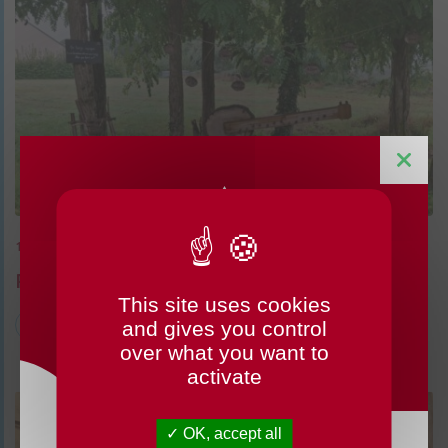
18/09/2025
Retour sur la fête des villages de charme
This site uses cookies
CHANGEMENTS HORAIRES
and gives you control
Culture
Patrimoine
OUVERTURE MAIRIE
over what you want to
activate
OK, accept all