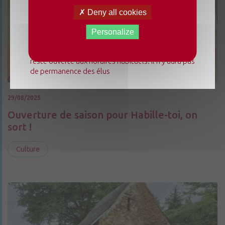
Du lundi 3 août au dimanche 23 août 2026, la
Deny all cookies
mairie déléguée de Chenillé-Changé adapte ses
horaires ⚠ Elle sera fermée les jeudis, ouverte les
Personalize
lundis 3, 10 et 17 août de 9h à 12h. L'accueil de la
mairie déléguée de Champteussé-sur-Baconne
reste ouverte aux horaires habituels. Il n'y aura pas
de permanence des élus
29/08/2025
Ouverture de saison pour Habille-toi, on
sort !
Culture