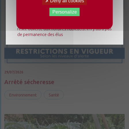
Deny all cookies
mairie déléguée de Chenillé-Changé adapte ses
horaires ⚠ Elle sera fermée les jeudis, ouverte les
Personalize
lundis 3, 10 et 17 août de 9h à 12h. L'accueil de la
mairie déléguée de Champteussé-sur-Baconne
reste ouverte aux horaires habituels. Il n'y aura pas
de permanence des élus
29/07/2026
Arrêté sécheresse
Environnement
Santé