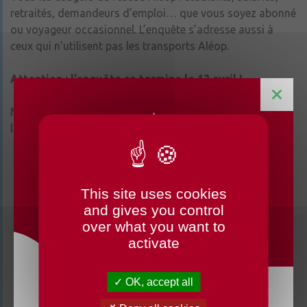
retraités, demandeurs d’emploi… que vous soyez abonné
ou voyageur occasionnel. L’enquête s’adresse aussi à
ceux qui n’utilisent pas les transports Aléop.
Attention : l’enquête se termine le 12 avril !
Merci pour votre participation et bon voyage sur les
lignes Aléop !
This site uses cookies
CHANGEMENTS HORAIRES
and gives you control
OUVERTURE MAIRIE
over what you want to
activate
Ces actualités pourraient
également vous intéresser
OK, accept all
Du lundi 3 août au dimanche 23 août 2026, la