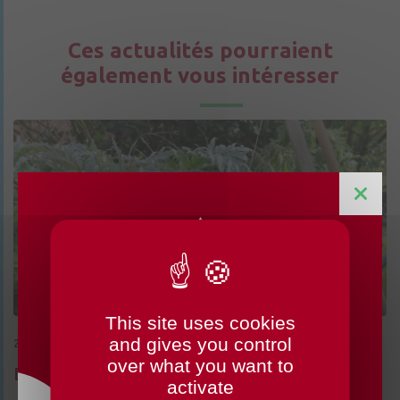
Ces actualités pourraient
également vous intéresser
This site uses cookies
CHANGEMENTS HORAIRES
and gives you control
28/07/2026
OUVERTURE MAIRIE
over what you want to
Déchets verts : adoptez les bons réflexes
activate