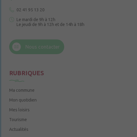
02 41 95 13 20
Le mardi de 9h à 12h
Le jeudi de 9h à 12h et de 14h à 18h
6 rue Trompe-Souris
49220 Chenillé-Champteussé
Nous contacter
Le jeudi de 14h à 16h
RUBRIQUES
Ma commune
Mon quotidien
Mes loisirs
Tourisme
Actualités