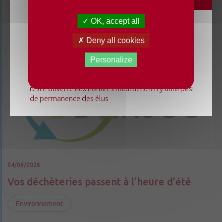
Environnement
OK, accept all
Du lundi 3 août au dimanche 23 août 2026, la
Deny all cookies
mairie déléguée de Chenillé-Changé adapte ses
horaires ⚠ Elle sera fermée les jeudis, ouverte les
Personalize
lundis 3, 10 et 17 août de 9h à 12h. L'accueil de la
mairie déléguée de Champteussé-sur-Baconne
reste ouverte aux horaires habituels. Il n'y aura pas
de permanence des élus
04/06/2026
Vos déchèteries passent à l’heure d’été
Environnement