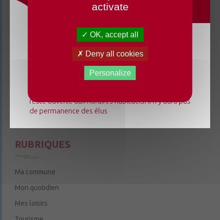
activate
3 rue de la Cure
49220 Chenillé-Champteussé
OK, accept all
02 41 95 13 20
Du lundi 3 août au dimanche 23 août 2026, la
Deny all cookies
Le mardi de 9h à 12h
mairie déléguée de Chenillé-Changé adapte ses
Le jeudi de 9h à 12h et de 14h à 18h
horaires ⚠ Elle sera fermée les jeudis, ouverte les
Personalize
lundis 3, 10 et 17 août de 9h à 12h. L'accueil de la
6 rue Trompe-Souris
49220 Chenillé-Champteussé
mairie déléguée de Champteussé-sur-Baconne
reste ouverte aux horaires habituels. Il n'y aura pas
Nous contacter
de permanence des élus
Le jeudi de 14h à 16h
RUBRIQUES
Ma commune
Mon quotidien
Mes loisirs
Tourisme