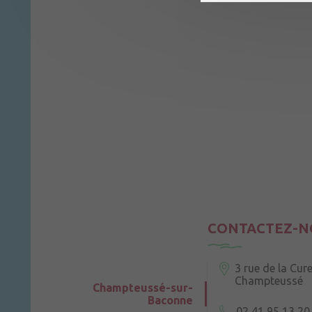
CONTACTEZ-N
3 rue de la Cur
Champteussé
Champteussé-sur-
Baconne
02 41 95 13 20