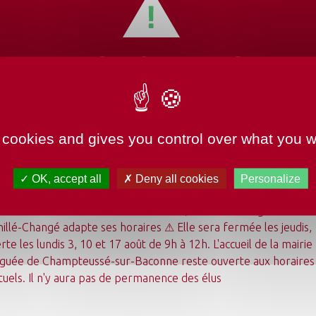
Tous les lieux
EMENTS HORAIRES
TURE MAIRIE
Lancer la recherche
Réinitialiser les filtres
 cookies and gives you control over what you w
OK, accept all
Deny all cookies
Personalize
undi 3 août au dimanche 23 août 2026, la mairie déléguée de
illé-Changé adapte ses horaires ⚠ Elle sera fermée les jeudis,
Mon quotidien
rte les lundis 3, 10 et 17 août de 9h à 12h. L'accueil de la mairie
Ma commune
guée de Champteussé-sur-Baconne reste ouverte aux horaires
Mes loisirs
Tourisme
tuels. Il n'y aura pas de permanence des élus