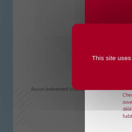
CHANG
OUVER
This site uses
Du l
Aucun événement trouvé
Chen
ouve
délé
habi