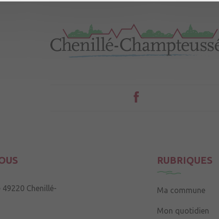
OUS
RUBRIQUES
e
49220 Chenillé-
Ma commune
Mon quotidien