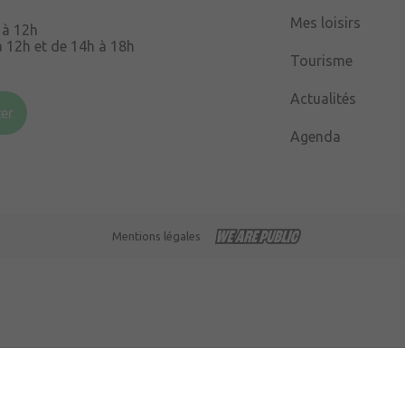
Mes loisirs
 à 12h
à 12h et de 14h à 18h
Tourisme
Souris
49220 Chenillé-
Actualités
er
Agenda
 à 16h
Mentions légales