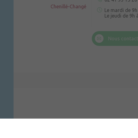
Chenillé-Changé
Le mardi de 9h
Le jeudi de 9h 
6 rue Trompe-
Champteussé
Nous contact
Le jeudi de 14h