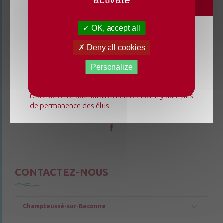
OK, accept all
Du lundi 3 août au dimanche 23 août 2026, la
Deny all cookies
mairie déléguée de Chenillé-Changé adapte ses
horaires ⚠ Elle sera fermée les jeudis, ouverte les
Personalize
lundis 3, 10 et 17 août de 9h à 12h. L'accueil de la
mairie déléguée de Champteussé-sur-Baconne
reste ouverte aux horaires habituels. Il n'y aura pas
de permanence des élus
CONTACTEZ-NOUS
Champteussé-sur-Baconne