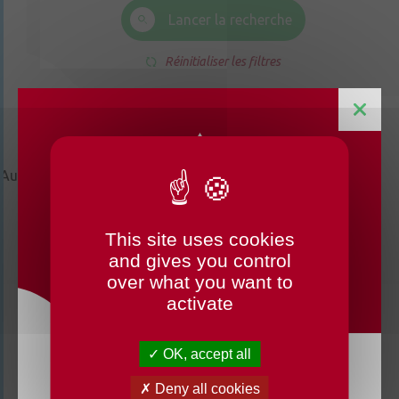
Lancer la recherche
Réinitialiser les filtres
Aucune actualité trouvée
This site uses cookies
CHANGEMENTS HORAIRES
and gives you control
OUVERTURE MAIRIE
over what you want to
activate
OK, accept all
Du lundi 3 août au dimanche 23 août 2026, la
Deny all cookies