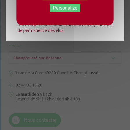
mairie déléguée de Chenillé-Changé adapte ses
horaires ⚠ Elle sera fermée les jeudis, ouverte les
Personalize
lundis 3, 10 et 17 août de 9h à 12h. L'accueil de la
mairie déléguée de Champteussé-sur-Baconne
reste ouverte aux horaires habituels. Il n'y aura pas
de permanence des élus
CONTACTEZ-NOUS
Champteussé-sur-Baconne
3 rue de la Cure
49220 Chenillé-Champteussé
02 41 95 13 20
Le mardi de 9h à 12h
Le jeudi de 9h à 12h et de 14h à 18h
6 rue Trompe-Souris
49220 Chenillé-Champteussé
Nous contacter