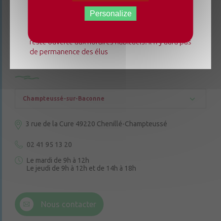
mairie déléguée de Chenillé-Changé adapte ses
horaires ⚠ Elle sera fermée les jeudis, ouverte les
Personalize
lundis 3, 10 et 17 août de 9h à 12h. L'accueil de la
mairie déléguée de Champteussé-sur-Baconne
reste ouverte aux horaires habituels. Il n'y aura pas
de permanence des élus
CONTACTEZ-NOUS
Champteussé-sur-Baconne
3 rue de la Cure
49220 Chenillé-Champteussé
02 41 95 13 20
Le mardi de 9h à 12h
Le jeudi de 9h à 12h et de 14h à 18h
6 rue Trompe-Souris
49220 Chenillé-Champteussé
Nous contacter