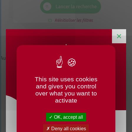
Lancer la recherche
Réinitialiser les filtres
Aucune actualité trouvée
This site uses cookies
CHANGEMENTS HORAIRES
and gives you control
OUVERTURE MAIRIE
over what you want to
activate
OK, accept all
Du lundi 3 août au dimanche 23 août 2026, la
Deny all cookies