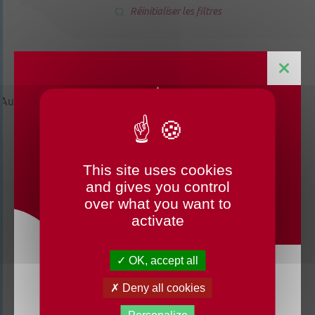
Réinitialiser les filtres
Aucun résultat pour :
This site uses cookies
CHANGEMENTS HORAIRES
and gives you control
OUVERTURE MAIRIE
over what you want to
activate
OK, accept all
Du lundi 3 août au dimanche 23 août 2026, la
Deny all cookies
mairie déléguée de Chenillé-Changé adapte ses
horaires ⚠ Elle sera fermée les jeudis, ouverte les