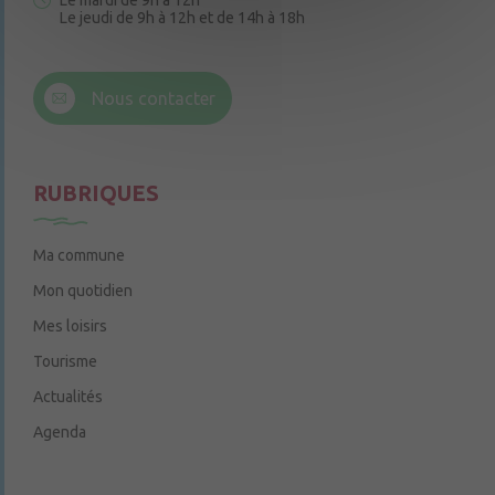
Le mardi de 9h à 12h
Le jeudi de 9h à 12h et de 14h à 18h
6 rue Trompe-Souris
49220 Chenillé-Champteussé
Nous contacter
Le jeudi de 14h à 16h
RUBRIQUES
Ma commune
Mon quotidien
Mes loisirs
Tourisme
Actualités
Agenda