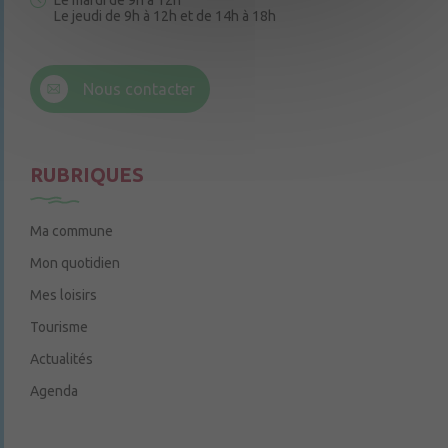
Le mardi de 9h à 12h
Le jeudi de 9h à 12h et de 14h à 18h
6 rue Trompe-Souris
49220 Chenillé-Champteussé
Nous contacter
Le jeudi de 14h à 16h
RUBRIQUES
Ma commune
Mon quotidien
Mes loisirs
Tourisme
Actualités
Agenda