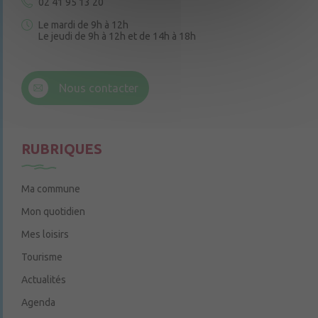
02 41 95 13 20
Le mardi de 9h à 12h
Le jeudi de 9h à 12h et de 14h à 18h
6 rue Trompe-Souris
49220 Chenillé-Champteussé
Nous contacter
Le jeudi de 14h à 16h
RUBRIQUES
Ma commune
Mon quotidien
Mes loisirs
Tourisme
Actualités
Agenda