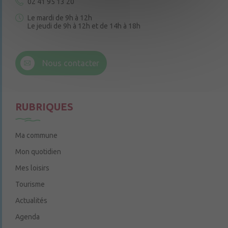
02 41 95 13 20
Le mardi de 9h à 12h
Le jeudi de 9h à 12h et de 14h à 18h
6 rue Trompe-Souris
49220 Chenillé-Champteussé
Nous contacter
Le jeudi de 14h à 16h
RUBRIQUES
Ma commune
Mon quotidien
Mes loisirs
Tourisme
Actualités
Agenda