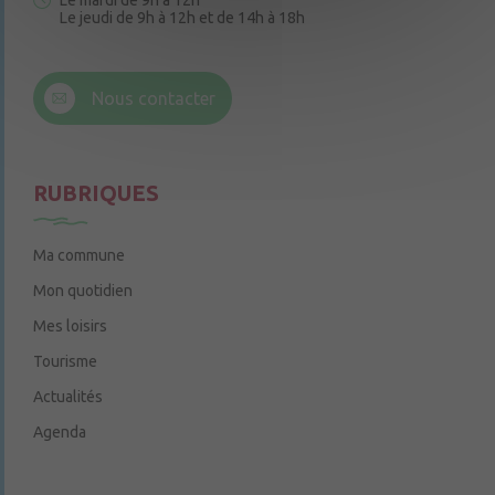
Le mardi de 9h à 12h
Le jeudi de 9h à 12h et de 14h à 18h
6 rue Trompe-Souris
49220 Chenillé-Champteussé
Nous contacter
Le jeudi de 14h à 16h
RUBRIQUES
Ma commune
Mon quotidien
Mes loisirs
Tourisme
Actualités
Agenda