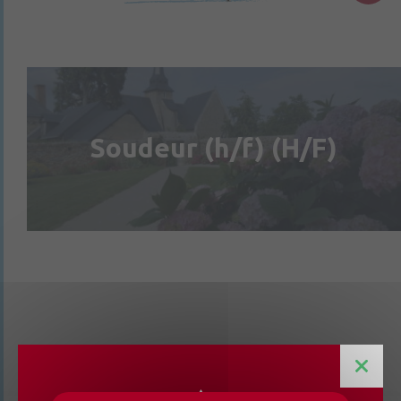
Soudeur (h/f) (H/F)