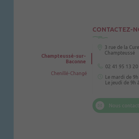
CONTACTEZ-N
3 rue de la Cur
Champteussé
Champteussé-sur-
Baconne
02 41 95 13 20
Chenillé-Changé
Le mardi de 9h
Le jeudi de 9h 
6 rue Trompe-
Champteussé
Nous contact
Le jeudi de 14h