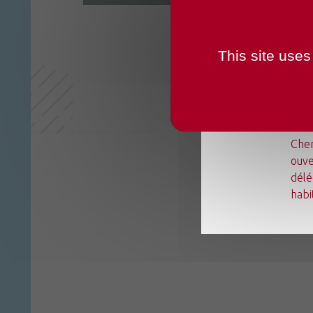
OUVER
This site uses
Du l
Chen
ouve
délé
habi