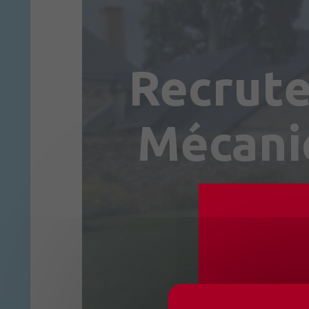
Recrute
Mécani
CHANG