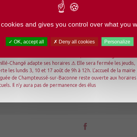
TURE MAIRIE
 cookies and gives you control over what you w
OK, accept all
Deny all cookies
Personalize
undi 3 août au dimanche 23 août 2026, la mairie déléguée de
illé-Changé adapte ses horaires ⚠ Elle sera fermée les jeudis,
Mon quotidien
rte les lundis 3, 10 et 17 août de 9h à 12h. L'accueil de la mairie
Ma commune
guée de Champteussé-sur-Baconne reste ouverte aux horaires
Mes loisirs
Tourisme
tuels. Il n'y aura pas de permanence des élus