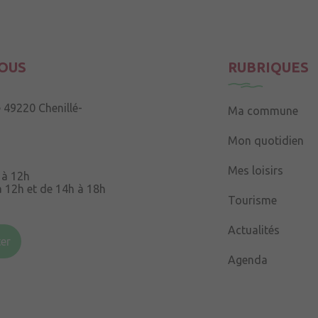
OUS
RUBRIQUES
e
49220 Chenillé-
Ma commune
Mon quotidien
Mes loisirs
 à 12h
à 12h et de 14h à 18h
Tourisme
Souris
49220 Chenillé-
Actualités
er
Agenda
 à 16h