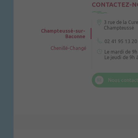
CONTACTEZ-N
3 rue de la Cur
Champteussé
Champteussé-sur-
Baconne
02 41 95 13 20
Chenillé-Changé
Le mardi de 9h
Le jeudi de 9h 
6 rue Trompe-
Champteussé
Nous contact
Le jeudi de 14h