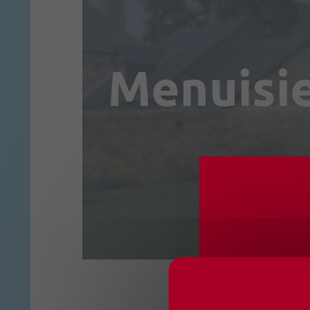
Menuisie
CHANG
OUVER