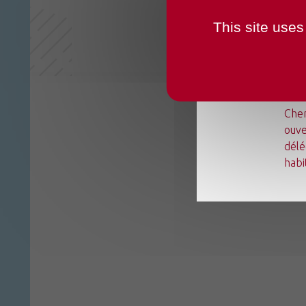
This site uses
Du l
Chen
ouve
délé
habi