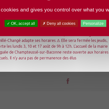
 cookies and gives you control over what you w
OK, accept all
Deny all cookies
Personalize
undi 3 août au dimanche 23 août 2026, la mairie déléguée de
illé-Changé adapte ses horaires ⚠ Elle sera fermée les jeudis,
Mon quotidien
rte les lundis 3, 10 et 17 août de 9h à 12h. L'accueil de la mairie
Ma commune
guée de Champteussé-sur-Baconne reste ouverte aux horaires
Mes loisirs
Tourisme
tuels. Il n'y aura pas de permanence des élus