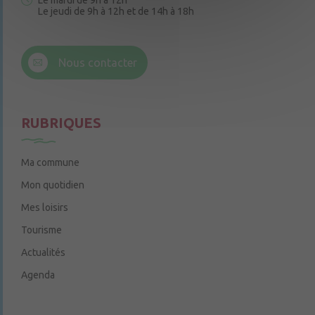
Le mardi de 9h à 12h
Le jeudi de 9h à 12h et de 14h à 18h
6 rue Trompe-Souris
49220 Chenillé-Champteussé
Nous contacter
Le jeudi de 14h à 16h
RUBRIQUES
Ma commune
Mon quotidien
Mes loisirs
Tourisme
Actualités
Agenda