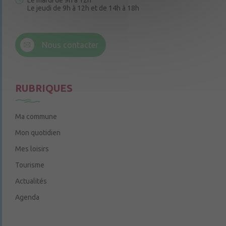
Le mardi de 9h à 12h
Le jeudi de 9h à 12h et de 14h à 18h
6 rue Trompe-Souris
49220 Chenillé-Champteussé
Nous contacter
Le jeudi de 14h à 16h
RUBRIQUES
Ma commune
Mon quotidien
Mes loisirs
Tourisme
Actualités
Agenda