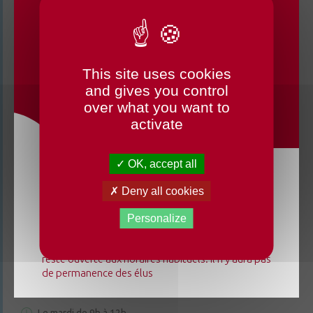
This site uses cookies
CHANGEMENTS HORAIRES
and gives you control
OUVERTURE MAIRIE
over what you want to
activate
OK, accept all
CONTACTEZ-NOUS
Du lundi 3 août au dimanche 23 août 2026, la
Deny all cookies
mairie déléguée de Chenillé-Changé adapte ses
horaires ⚠ Elle sera fermée les jeudis, ouverte les
Personalize
Champteussé-sur-Baconne
lundis 3, 10 et 17 août de 9h à 12h. L'accueil de la
mairie déléguée de Champteussé-sur-Baconne
reste ouverte aux horaires habituels. Il n'y aura pas
3 rue de la Cure
49220 Chenillé-Champteussé
de permanence des élus
02 41 95 13 20