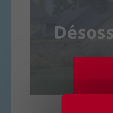
Désoss
CHANG
OUVER