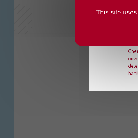
This site uses
Du l
Chen
ouve
délé
habi