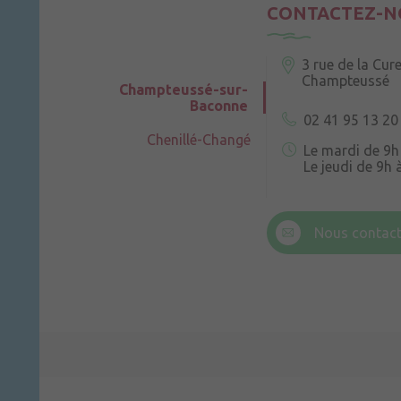
CONTACTEZ-N
3 rue de la Cur
Champteussé
Champteussé-sur-
Baconne
02 41 95 13 20
Chenillé-Changé
Le mardi de 9h
Le jeudi de 9h 
6 rue Trompe-
Champteussé
Nous contact
Le jeudi de 14h