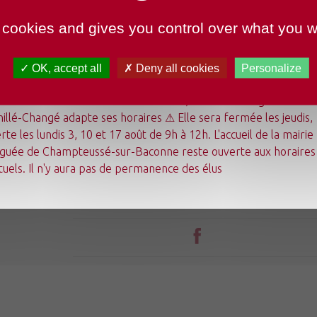
 cookies and gives you control over what you w
OK, accept all
Deny all cookies
Personalize
undi 3 août au dimanche 23 août 2026, la mairie déléguée de
illé-Changé adapte ses horaires ⚠ Elle sera fermée les jeudis,
Mon quotidien
rte les lundis 3, 10 et 17 août de 9h à 12h. L'accueil de la mairie
Ma commune
guée de Champteussé-sur-Baconne reste ouverte aux horaires
Mes loisirs
Tourisme
tuels. Il n'y aura pas de permanence des élus