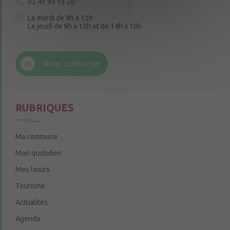
02 41 95 13 20
Le mardi de 9h à 12h
Le jeudi de 9h à 12h et de 14h à 18h
6 rue Trompe-Souris
49220 Chenillé-Champteussé
Nous contacter
Le jeudi de 14h à 16h
RUBRIQUES
Ma commune
Mon quotidien
Mes loisirs
Tourisme
Actualités
Agenda