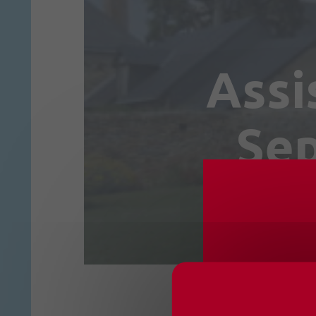
Assi
Sep
CHANG
OUVER