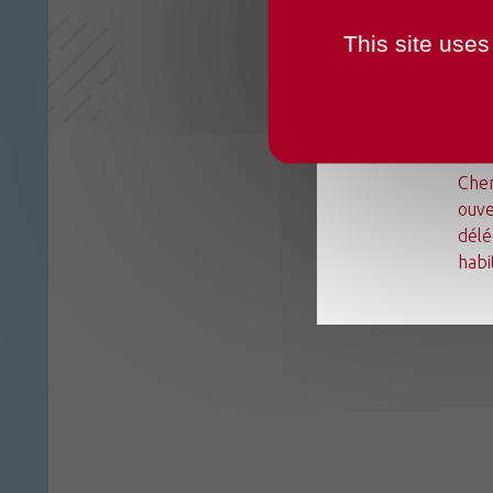
This site uses
Du l
Chen
ouve
délé
habi