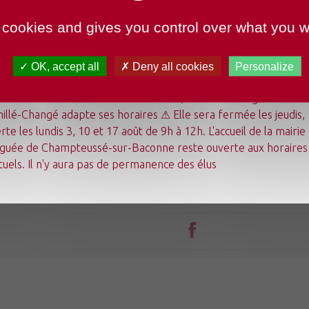
 cookies and gives you control over what you w
OK, accept all
Deny all cookies
Personalize
undi 3 août au dimanche 23 août 2026, la mairie déléguée de
illé-Changé adapte ses horaires ⚠ Elle sera fermée les jeudis,
Mon quotidien
rte les lundis 3, 10 et 17 août de 9h à 12h. L'accueil de la mairie
Ma commune
guée de Champteussé-sur-Baconne reste ouverte aux horaires
Mes loisirs
Tourisme
tuels. Il n'y aura pas de permanence des élus