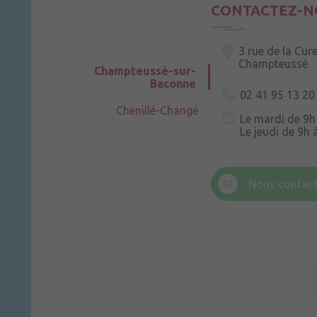
CONTACTEZ-N
3 rue de la Cur
Champteussé
Champteussé-sur-
Baconne
02 41 95 13 20
Chenillé-Changé
Le mardi de 9h
Le jeudi de 9h 
6 rue Trompe-
Champteussé
Nous contact
Le jeudi de 14h