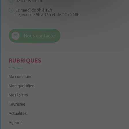
02 41 95 13 20
Le mardi de 9h à 12h
Le jeudi de 9h à 12h et de 14h à 18h
6 rue Trompe-Souris
49220 Chenillé-Champteussé
Nous contacter
Le jeudi de 14h à 16h
RUBRIQUES
Ma commune
Mon quotidien
Mes loisirs
Tourisme
Actualités
Agenda