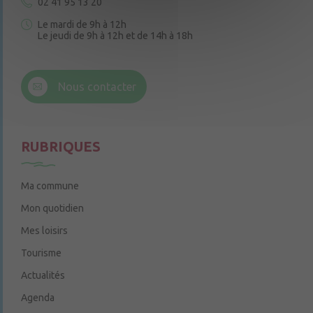
02 41 95 13 20
Le mardi de 9h à 12h
Le jeudi de 9h à 12h et de 14h à 18h
6 rue Trompe-Souris
49220 Chenillé-Champteussé
Nous contacter
Le jeudi de 14h à 16h
RUBRIQUES
Ma commune
Mon quotidien
Mes loisirs
Tourisme
Actualités
Agenda