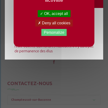
OK, accept all
Du lundi 3 août au dimanche 23 août 2026, la
Deny all cookies
mairie déléguée de Chenillé-Changé adapte ses
horaires ⚠ Elle sera fermée les jeudis, ouverte les
Personalize
lundis 3, 10 et 17 août de 9h à 12h. L'accueil de la
mairie déléguée de Champteussé-sur-Baconne
reste ouverte aux horaires habituels. Il n'y aura pas
de permanence des élus
CONTACTEZ-NOUS
Champteussé-sur-Baconne