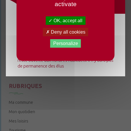
activate
3 rue de la Cure
49220 Chenillé-Champteussé
OK, accept all
02 41 95 13 20
Du lundi 3 août au dimanche 23 août 2026, la
Deny all cookies
Le mardi de 9h à 12h
mairie déléguée de Chenillé-Changé adapte ses
Le jeudi de 9h à 12h et de 14h à 18h
horaires ⚠ Elle sera fermée les jeudis, ouverte les
Personalize
lundis 3, 10 et 17 août de 9h à 12h. L'accueil de la
6 rue Trompe-Souris
49220 Chenillé-Champteussé
mairie déléguée de Champteussé-sur-Baconne
reste ouverte aux horaires habituels. Il n'y aura pas
Nous contacter
de permanence des élus
Le jeudi de 14h à 16h
RUBRIQUES
Ma commune
Mon quotidien
Mes loisirs
Tourisme