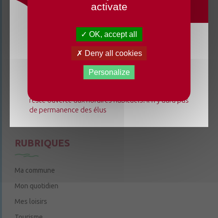
activate
3 rue de la Cure
49220 Chenillé-Champteussé
OK, accept all
02 41 95 13 20
Du lundi 3 août au dimanche 23 août 2026, la
Deny all cookies
Le mardi de 9h à 12h
mairie déléguée de Chenillé-Changé adapte ses
Le jeudi de 9h à 12h et de 14h à 18h
horaires ⚠ Elle sera fermée les jeudis, ouverte les
Personalize
lundis 3, 10 et 17 août de 9h à 12h. L'accueil de la
6 rue Trompe-Souris
49220 Chenillé-Champteussé
mairie déléguée de Champteussé-sur-Baconne
reste ouverte aux horaires habituels. Il n'y aura pas
Nous contacter
de permanence des élus
Le jeudi de 14h à 16h
RUBRIQUES
Ma commune
Mon quotidien
Mes loisirs
Tourisme