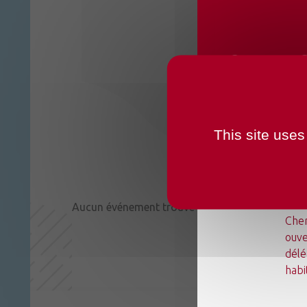
CHANG
OUVER
This site uses
Du l
Aucun événement trouvé
Chen
ouve
délé
habi