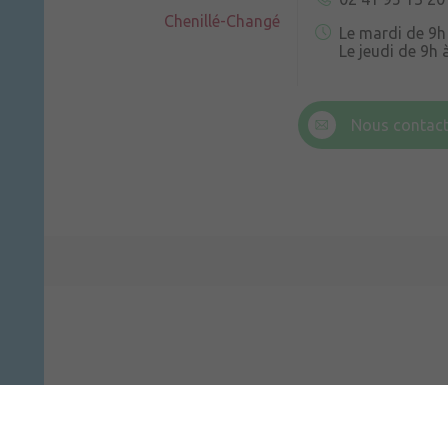
Chenillé-Changé
Le mardi de 9h
Le jeudi de 9h 
6 rue Trompe-
Champteussé
Nous contact
Le jeudi de 14h