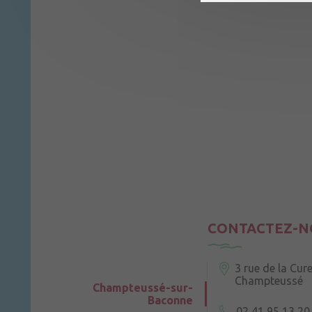
CONTACTEZ-N
3 rue de la Cur
Champteussé
Champteussé-sur-
Baconne
02 41 95 13 20