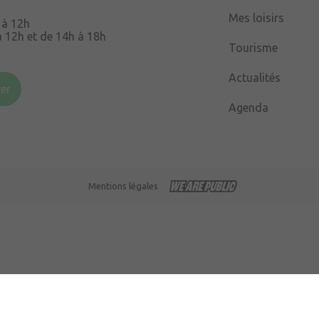
Mes loisirs
 à 12h
à 12h et de 14h à 18h
Tourisme
Souris
49220 Chenillé-
Actualités
er
Agenda
 à 16h
Mentions légales