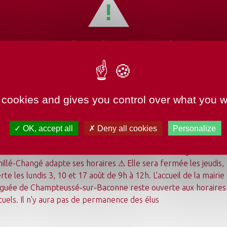
Tous les lieux
EMENTS HORAIRES
TURE MAIRIE
Lancer la recherche
Réinitialiser les filtres
 cookies and gives you control over what you w
OK, accept all
Deny all cookies
Personalize
undi 3 août au dimanche 23 août 2026, la mairie déléguée de
illé-Changé adapte ses horaires ⚠ Elle sera fermée les jeudis,
Mon quotidien
rte les lundis 3, 10 et 17 août de 9h à 12h. L'accueil de la mairie
Ma commune
guée de Champteussé-sur-Baconne reste ouverte aux horaires
Mes loisirs
Tourisme
tuels. Il n'y aura pas de permanence des élus