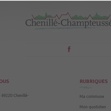
OUS
RUBRIQUES
e
49220 Chenillé-
Ma commune
Mon quotidien