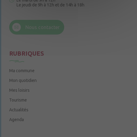
Le mardi de 9h à 12h
Le jeudi de 9h à 12h et de 14h à 18h
6 rue Trompe-Souris
49220 Chenillé-Champteussé
Nous contacter
Le jeudi de 14h à 16h
RUBRIQUES
Ma commune
Mon quotidien
Mes loisirs
Tourisme
Actualités
Agenda