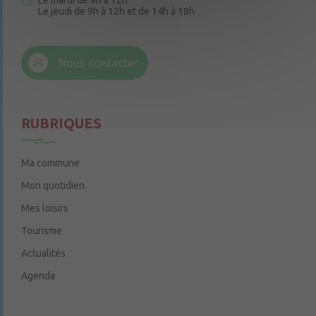
Le mardi de 9h à 12h
Le jeudi de 9h à 12h et de 14h à 18h
6 rue Trompe-Souris
49220 Chenillé-Champteussé
Nous contacter
Le jeudi de 14h à 16h
RUBRIQUES
Ma commune
Mon quotidien
Mes loisirs
Tourisme
Actualités
Agenda