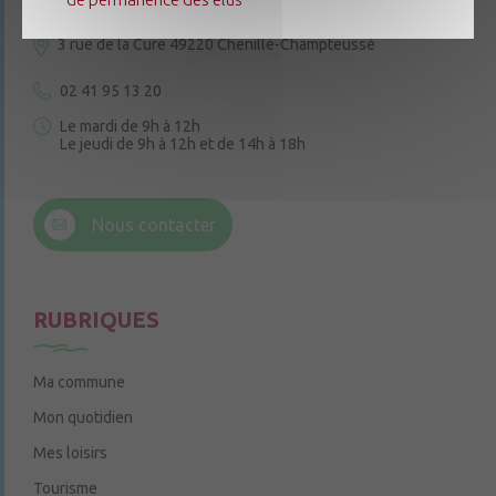
3 rue de la Cure
49220 Chenillé-Champteussé
02 41 95 13 20
Le mardi de 9h à 12h
Le jeudi de 9h à 12h et de 14h à 18h
6 rue Trompe-Souris
49220 Chenillé-Champteussé
Nous contacter
Le jeudi de 14h à 16h
RUBRIQUES
Ma commune
Mon quotidien
Mes loisirs
Tourisme