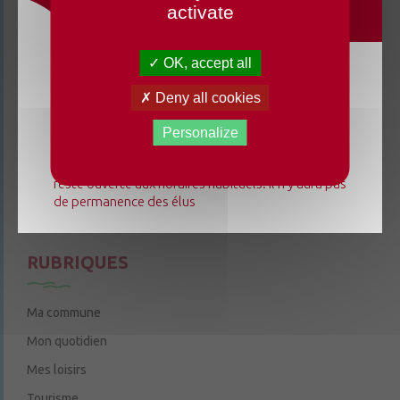
activate
3 rue de la Cure
49220 Chenillé-Champteussé
OK, accept all
02 41 95 13 20
Du lundi 3 août au dimanche 23 août 2026, la
Deny all cookies
Le mardi de 9h à 12h
mairie déléguée de Chenillé-Changé adapte ses
Le jeudi de 9h à 12h et de 14h à 18h
horaires ⚠ Elle sera fermée les jeudis, ouverte les
Personalize
lundis 3, 10 et 17 août de 9h à 12h. L'accueil de la
6 rue Trompe-Souris
49220 Chenillé-Champteussé
mairie déléguée de Champteussé-sur-Baconne
reste ouverte aux horaires habituels. Il n'y aura pas
Nous contacter
de permanence des élus
Le jeudi de 14h à 16h
RUBRIQUES
Ma commune
Mon quotidien
Mes loisirs
Tourisme