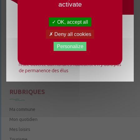
activate
3 rue de la Cure
49220 Chenillé-Champteussé
OK, accept all
02 41 95 13 20
Du lundi 3 août au dimanche 23 août 2026, la
Deny all cookies
Le mardi de 9h à 12h
mairie déléguée de Chenillé-Changé adapte ses
Le jeudi de 9h à 12h et de 14h à 18h
horaires ⚠ Elle sera fermée les jeudis, ouverte les
Personalize
lundis 3, 10 et 17 août de 9h à 12h. L'accueil de la
6 rue Trompe-Souris
49220 Chenillé-Champteussé
mairie déléguée de Champteussé-sur-Baconne
reste ouverte aux horaires habituels. Il n'y aura pas
Nous contacter
de permanence des élus
Le jeudi de 14h à 16h
RUBRIQUES
Ma commune
Mon quotidien
Mes loisirs
Tourisme