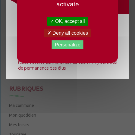
activate
3 rue de la Cure
49220 Chenillé-Champteussé
OK, accept all
02 41 95 13 20
Du lundi 3 août au dimanche 23 août 2026, la
Deny all cookies
Le mardi de 9h à 12h
mairie déléguée de Chenillé-Changé adapte ses
Le jeudi de 9h à 12h et de 14h à 18h
horaires ⚠ Elle sera fermée les jeudis, ouverte les
Personalize
lundis 3, 10 et 17 août de 9h à 12h. L'accueil de la
6 rue Trompe-Souris
49220 Chenillé-Champteussé
mairie déléguée de Champteussé-sur-Baconne
reste ouverte aux horaires habituels. Il n'y aura pas
Nous contacter
de permanence des élus
Le jeudi de 14h à 16h
RUBRIQUES
Ma commune
Mon quotidien
Mes loisirs
Tourisme