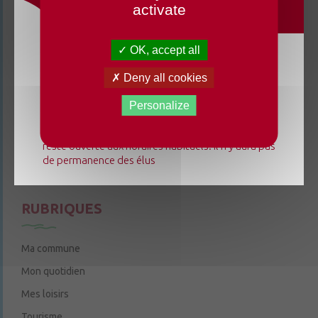
activate
3 rue de la Cure
49220 Chenillé-Champteussé
OK, accept all
02 41 95 13 20
Du lundi 3 août au dimanche 23 août 2026, la
Deny all cookies
Le mardi de 9h à 12h
mairie déléguée de Chenillé-Changé adapte ses
Le jeudi de 9h à 12h et de 14h à 18h
horaires ⚠ Elle sera fermée les jeudis, ouverte les
Personalize
lundis 3, 10 et 17 août de 9h à 12h. L'accueil de la
6 rue Trompe-Souris
49220 Chenillé-Champteussé
mairie déléguée de Champteussé-sur-Baconne
reste ouverte aux horaires habituels. Il n'y aura pas
Nous contacter
de permanence des élus
Le jeudi de 14h à 16h
RUBRIQUES
Ma commune
Mon quotidien
Mes loisirs
Tourisme