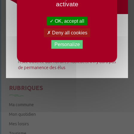
activate
3 rue de la Cure
49220 Chenillé-Champteussé
OK, accept all
02 41 95 13 20
Du lundi 3 août au dimanche 23 août 2026, la
Deny all cookies
Le mardi de 9h à 12h
mairie déléguée de Chenillé-Changé adapte ses
Le jeudi de 9h à 12h et de 14h à 18h
horaires ⚠ Elle sera fermée les jeudis, ouverte les
Personalize
lundis 3, 10 et 17 août de 9h à 12h. L'accueil de la
6 rue Trompe-Souris
49220 Chenillé-Champteussé
mairie déléguée de Champteussé-sur-Baconne
reste ouverte aux horaires habituels. Il n'y aura pas
Nous contacter
de permanence des élus
Le jeudi de 14h à 16h
RUBRIQUES
Ma commune
Mon quotidien
Mes loisirs
Tourisme