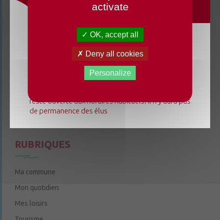
activate
3 rue de la Cure
49220 Chenillé-Champteussé
OK, accept all
02 41 95 13 20
Du lundi 3 août au dimanche 23 août 2026, la
Deny all cookies
Le mardi de 9h à 12h
mairie déléguée de Chenillé-Changé adapte ses
Le jeudi de 9h à 12h et de 14h à 18h
horaires ⚠ Elle sera fermée les jeudis, ouverte les
Personalize
lundis 3, 10 et 17 août de 9h à 12h. L'accueil de la
6 rue Trompe-Souris
49220 Chenillé-Champteussé
mairie déléguée de Champteussé-sur-Baconne
reste ouverte aux horaires habituels. Il n'y aura pas
Nous contacter
de permanence des élus
Le jeudi de 14h à 16h
RUBRIQUES
Ma commune
Mon quotidien
Mes loisirs
Tourisme