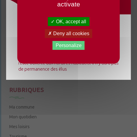
activate
3 rue de la Cure
49220 Chenillé-Champteussé
OK, accept all
02 41 95 13 20
Du lundi 3 août au dimanche 23 août 2026, la
Deny all cookies
Le mardi de 9h à 12h
mairie déléguée de Chenillé-Changé adapte ses
Le jeudi de 9h à 12h et de 14h à 18h
horaires ⚠ Elle sera fermée les jeudis, ouverte les
Personalize
lundis 3, 10 et 17 août de 9h à 12h. L'accueil de la
6 rue Trompe-Souris
49220 Chenillé-Champteussé
mairie déléguée de Champteussé-sur-Baconne
reste ouverte aux horaires habituels. Il n'y aura pas
Nous contacter
de permanence des élus
Le jeudi de 14h à 16h
RUBRIQUES
Ma commune
Mon quotidien
Mes loisirs
Tourisme