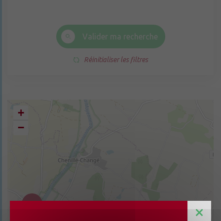
Valider ma recherche
Réinitialiser les filtres
+
−
4