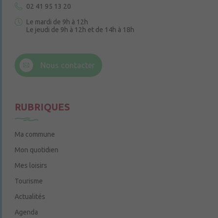
02 41 95 13 20
Le mardi de 9h à 12h
Le jeudi de 9h à 12h et de 14h à 18h
6 rue Trompe-Souris
49220 Chenillé-Champteussé
Nous contacter
Le jeudi de 14h à 16h
RUBRIQUES
Ma commune
Mon quotidien
Mes loisirs
Tourisme
Actualités
Agenda