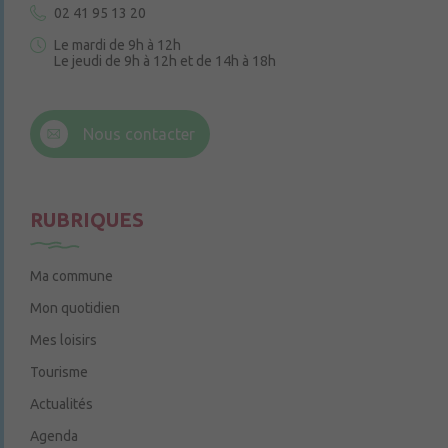
02 41 95 13 20
Le mardi de 9h à 12h
Le jeudi de 9h à 12h et de 14h à 18h
6 rue Trompe-Souris
49220 Chenillé-Champteussé
Nous contacter
Le jeudi de 14h à 16h
RUBRIQUES
Ma commune
Mon quotidien
Mes loisirs
Tourisme
Actualités
Agenda