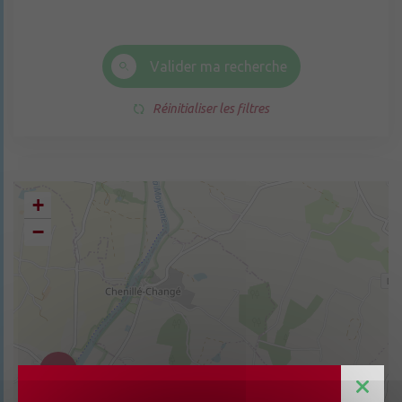
Valider ma recherche
Réinitialiser les filtres
+
−
4